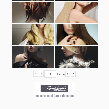
«
‹
von
2
›
»